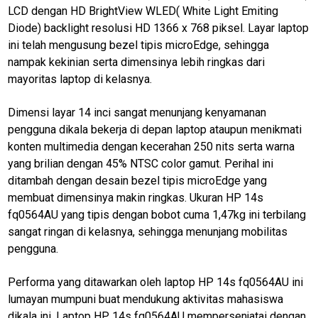
hp
LCD dengan HD BrightView WLED( White Light Emiting
Diode) backlight resolusi HD 1366 x 768 piksel. Layar laptop
harga
laptop
ini telah mengusung bezel tipis microEdge, sehingga
2023
nampak kekinian serta dimensinya lebih ringkas dari
mayoritas laptop di kelasnya.
komputer
pc
Dimensi layar 14 inci sangat menunjang kenyamanan
mini
pengguna dikala bekerja di depan laptop ataupun menikmati
konten multimedia dengan kecerahan 250 nits serta warna
pc
windows
yang brilian dengan 45% NTSC color gamut. Perihal ini
ditambah dengan desain bezel tipis microEdge yang
membuat dimensinya makin ringkas. Ukuran HP 14s
N
E
fq0564AU yang tipis dengan bobot cuma 1,47kg ini terbilang
T
sangat ringan di kelasnya, sehingga menunjang mobilitas
W
O
pengguna.
R
K
Performa yang ditawarkan oleh laptop HP 14s fq0564AU ini
lumayan mumpuni buat mendukung aktivitas mahasiswa
dikala ini. Laptop HP 14s fq0564AU mempersenjatai dengan