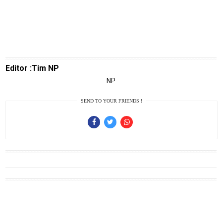
Guide
Automotive
Guide
Trending
Editor :Tim NP
Smartphone
NP
Guide
EduBudaya
SEND TO YOUR FRIENDS !
EduStyle
TeknoGame
Economy
Tekno
Recipes
Loker