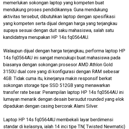
memerlukan sokongan laptop yang kompeten buat
mendukung proses pendidikannya. Guna mendukung
aktivitas tersebut, dibutuhkan laptop dengan spesifikasi
yang kompeten serta dijual dengan harga yang terjangkau
supaya sesuai dengan duit saku mahasiswa, salah satu
kandidatnya merupakan HP 14s fq0564AU.
Walaupun dijual dengan harga terjangkau, performa laptop HP
14s fq0564AU ini sangat mencukupi buat mahasiswa pada
biasanya dengan sokongan prosesor AMD Athlon Gold
3150U dual core yang di konfigurasi dengan RAM sebesar
4GB. Tidak cuma itu, kinerjanya makin responsif berkat
M
sokongan storage tipe SSD 512GB yang menawarkan
E
transfer rate besar. Penampilan laptop HP 14s fq0564AU ini
N
U
lumayan menarik dengan desain bersudut rounded yang elok
dipadukan dengan casing bercorak Alami Silver.
Laptop HP 14s fq0564AU membekali layar berdimensi
Home
standar di kelasnya, ialah 14 inci tipe TN( Twisted Newmatic)