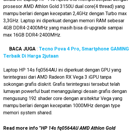
jawabarat
prosesor AMD Athlon Gold 3150U dual core(4 thread) yang
Guide
mampu berlari dengan kecepatan 2,4GHz dengan Turbo max
3,3GHz. Laptop ini diperkuat dengan memori RAM sebesar
Money
4GB DDR4-2400MHz yang masih bisa di-upgrade sampai
Liputan
max 16GB DDR4-2400MHz.
Real
BACA JUGA
:
Tecno Pova 4 Pro, Smartphone GAMING
Gadget
Terbaik Di Harga 2jutaan
Guide
Laptop HP 14s fq0564AU ini diperkuat dengan GPU yang
Cat
terintegrasi dari AMD Radeon RX Vega 3 iGPU tanpa
Food
sokongan grafis diskrit. Grafis terintegrasi tersebut telah
Lifestyle
lumayan powerful buat menanggulangi desain grafis dengan
mengusung 192 shader core dengan arsitektur Vega yang
Review
Pinjol
mampu berlari dengan kecepatan 1000MHz dengan type
memori system shared.
SourceCode
Otomotif
Read more info "
HP 14s fq0564AU AMD Athlon Gold