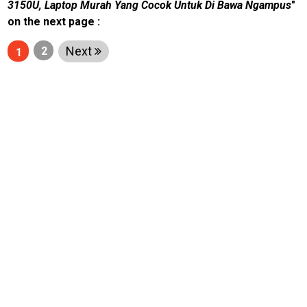
3150U, Laptop Murah Yang Cocok Untuk Di Bawa Ngampus
"
infotorial
on the next page :
Tutor
Next
2
1
Theme
Sains
Finance
Entertain
Edukasi
InfoTerbaru
Traveling
Sport
TeknoPedia
Blog
Techno