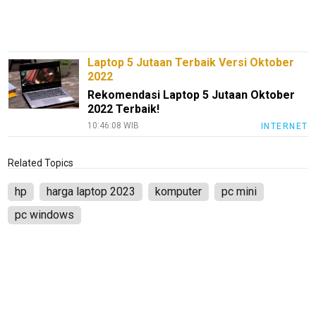
InfoKepri
KuansingTerkini
Bisnis
Laptop 5 Jutaan Terbaik Versi Oktober
2022
Sehat
Rekomendasi Laptop 5 Jutaan Oktober
PotensiRohil
2022 Terbaik!
10:46:08 WIB
INTERNET
LabuhanBatu
Info
Related Topics
Rohul
hp
harga laptop 2023
komputer
pc mini
Nusapos
pc windows
Karir
pendidikan
Kode
Etik