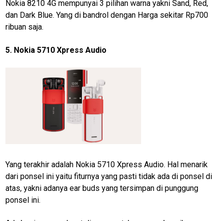
Nokia 8210 4G mempunyai 3 pilihan warna yakni Sand, Red,
Etik
dan Dark Blue. Yang di bandrol dengan Harga sekitar Rp700
Internal
ribuan saja.
KEJ
5. Nokia 5710 Xpress Audio
Disclaimer
Tentang
Kami
Pedoman
Media
Siber
Redaksi
Index
All
Yang terakhir adalah Nokia 5710 Xpress Audio. Hal menarik
dari ponsel ini yaitu fiturnya yang pasti tidak ada di ponsel di
atas, yakni adanya ear buds yang tersimpan di punggung
ponsel ini.