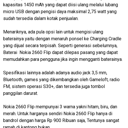
kapasitas 1450 mAh yang dapat diisi ulang melalui lubang
micro USB dengan pengisi daya maksimal 2,75 watt yang
M
E
sudah tersedia dalam kotak penjualan.
N
U
Menariknya, ada pula opsi lain untuk mengisi ulang
baterainya yaitu dengan menaruh ponsel ke Charging Cradle
yang dijual secara terpisah. Seperti generasi sebelumnya,
Home
Baterai Nokia 2660 Flip dapat dilepas pasang yang dapat
smartphone
memudahkan para pengguna jika ingin mengganti baterainya.
termurah
Spesifikasi lainnya adalah adanya audio jack 3,5 mm,
xiaomi
Bluetooth, games yang dikembangkan oleh Gameloft, radio
FM, sistem operasi S30+, dan tersedia juga tombol
N
panggilan darurat.
E
T
W
Nokia 2660 Flip mempunyai 3 warna yakni hitam, biru, dan
O
R
merah. Untuk harganya sendiri Nokia 2660 Flip hanya di
K
bandrol dengan harga Rp 900 Ribuan saja, Tentunya sangat
ramah di kantong bukan.