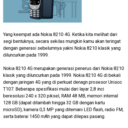
Loker
InfoKepri
KuansingTerkini
Bisnis
Yang keempat ada Nokia 8210 4G. Ketika kita melihat dari
segi bentuknya, secara sekilas mungkin kamu akan teringat
Sehat
dengan generasi sebelumnya yakni Nokia 8210 klasik yang
PotensiRohil
diluncurkan pada 1999.
LabuhanBatu
Nokia 8210 4G merupakan generasi penerus dari Nokia 8210
Info
klasik yang diluncurkan pada 1999. Nokia 8210 4G di bekali
Rohul
dengan jaringan 4G yang di perkuat denagn prosesor Unisoc
Nusapos
T107. Beberapa spesifikasi mulai dari layar 2,8 inci
beresolusi 240 x 320 piksel, RAM 48 MB, memori internal
128 GB (dapat ditambah hingga 32 GB dengan kartu
Karir
microSD), kamera 0,3 MP yang ditemani LED flash, radio FM,
pendidikan
serta baterai 1450 mAh yang dapat dilepas pasang.
Kode