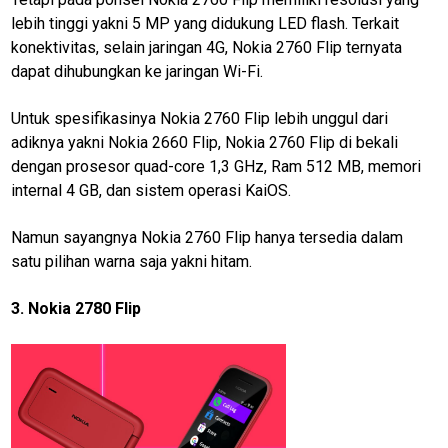
Otomotif
lebih tinggi yakni 5 MP yang didukung LED flash. Terkait
konektivitas, selain jaringan 4G, Nokia 2760 Flip ternyata
infotorial
dapat dihubungkan ke jaringan Wi-Fi.
Tutor
Untuk spesifikasinya Nokia 2760 Flip lebih unggul dari
Theme
adiknya yakni Nokia 2660 Flip, Nokia 2760 Flip di bekali
Sains
dengan prosesor quad-core 1,3 GHz, Ram 512 MB, memori
internal 4 GB, dan sistem operasi KaiOS.
Finance
Entertain
Namun sayangnya Nokia 2760 Flip hanya tersedia dalam
satu pilihan warna saja yakni hitam.
Edukasi
InfoTerbaru
3. Nokia 2780 Flip
Traveling
Sport
TeknoPedia
Blog