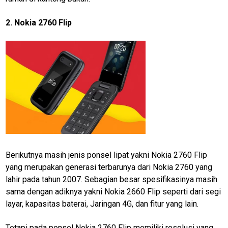
jawabarat
2. Nokia 2760 Flip
Guide
Money
Liputan
Real
Gadget
Guide
Cat
Food
Berikutnya masih jenis ponsel lipat yakni Nokia 2760 Flip
yang merupakan generasi terbarunya dari Nokia 2760 yang
Lifestyle
lahir pada tahun 2007. Sebagian besar spesifikasinya masih
Review
sama dengan adiknya yakni Nokia 2660 Flip seperti dari segi
Pinjol
layar, kapasitas baterai, Jaringan 4G, dan fitur yang lain.
SourceCode
Tetapi pada ponsel Nokia 2760 Flip memiliki resolusi yang