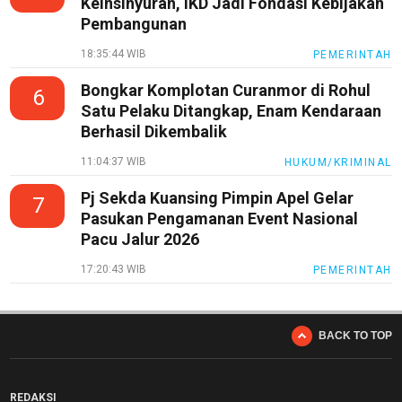
Keinsinyuran, IKD Jadi Fondasi Kebijakan
Pembangunan
18:35:44 WIB
PEMERINTAH
Bongkar Komplotan Curanmor di Rohul
6
Satu Pelaku Ditangkap, Enam Kendaraan
Berhasil Dikembalik
11:04:37 WIB
HUKUM/KRIMINAL
Pj Sekda Kuansing Pimpin Apel Gelar
7
Pasukan Pengamanan Event Nasional
Pacu Jalur 2026
17:20:43 WIB
PEMERINTAH
BACK TO TOP
REDAKSI