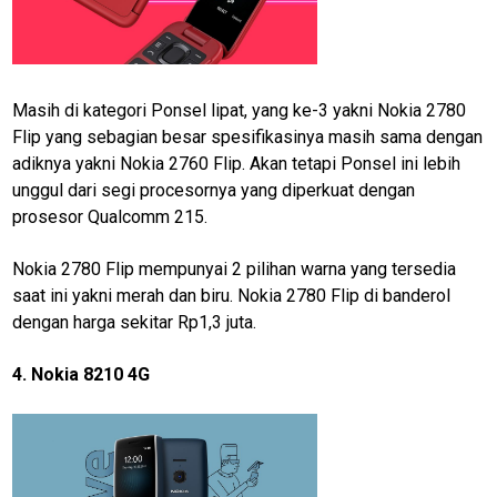
Techno
Guide
Automotive
Masih di kategori Ponsel lipat, yang ke-3 yakni Nokia 2780
Guide
Flip yang sebagian besar spesifikasinya masih sama dengan
Trending
adiknya yakni Nokia 2760 Flip. Akan tetapi Ponsel ini lebih
unggul dari segi procesornya yang diperkuat dengan
Smartphone
prosesor Qualcomm 215.
Guide
EduBudaya
Nokia 2780 Flip mempunyai 2 pilihan warna yang tersedia
saat ini yakni merah dan biru. Nokia 2780 Flip di banderol
EduStyle
dengan harga sekitar Rp1,3 juta.
TeknoGame
4. Nokia 8210 4G
Economy
Tekno
Recipes